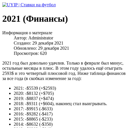
2021 (Финансы)
Информация о материале
Автор:
Administrator
Создано: 29 декабря 2021
Обновлено: 29 декабря 2021
Просмотров: 620
2021 год был довольно удачлив. Только в феврале был минус,
остальные месяцы в плюс. В этом году удалось ещё отыграть
2593$ и это четвертый плюсовой год. Ниже таблица финансов
за все года (в скобках изменение за год):
2021: -$5539 (+$2593)
2020: -$8132 (+$705)
2019: -$8837 (+$474)
2018: -$9311 (+$604), наконец стал выигрывать.
2017: -$9915 (-$633)
2016: -$9282 (-$417)
2015: -$8865 (-$233)
2014: -$8632 (-$350)