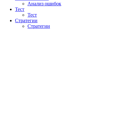
Анализ ошибок
Тест
Тест
Стратегии
Стратегии