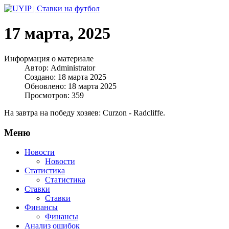
17 марта, 2025
Информация о материале
Автор:
Administrator
Создано: 18 марта 2025
Обновлено: 18 марта 2025
Просмотров: 359
На завтра на победу хозяев: Curzon - Radcliffe.
Меню
Новости
Новости
Статистика
Статистика
Ставки
Ставки
Финансы
Финансы
Анализ ошибок