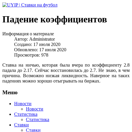
Падение коэффициентов
Информация о материале
Автор:
Administrator
Создано: 17 июля 2020
Обновлено: 17 июля 2020
Просмотров: 978
Ставка на ничью, которая была вчера по коэффициенту 2.8
падала до 2.17. Сейчас восстановилась до 2.7. Не знаю, в чем
причина. Возможно низкая ликвидность. Наверное на таких
падениях можно хорошо отыгрывать на биржах.
Меню
Новости
Новости
Статистика
Статистика
Ставки
Ставки