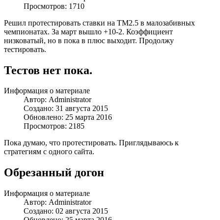
Просмотров: 1710
Решил протестировать ставки на ТМ2.5 в малозабивных
чемпионатах. За март вышло +10-2. Коэффициент
низковатый, но в пока в плюс выходит. Продолжу
тестировать.
Тестов нет пока.
Информация о материале
Автор:
Administrator
Создано: 31 августа 2015
Обновлено: 25 марта 2016
Просмотров: 2185
Пока думаю, что протестировать. Приглядываюсь к
стратегиям с одного сайта.
Обрезанный догон
Информация о материале
Автор:
Administrator
Создано: 02 августа 2015
Обновлено: 25 марта 2016